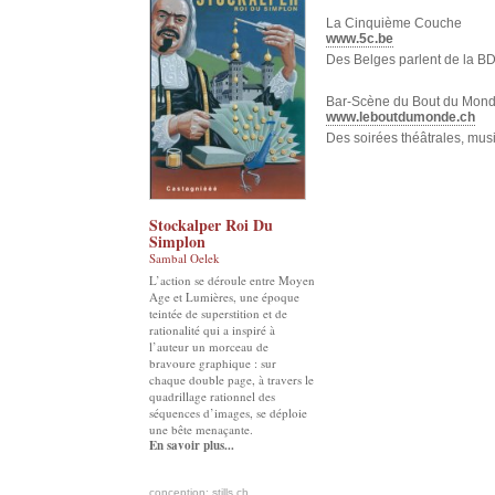
La Cinquième Couche
www.5c.be
Des Belges parlent de la 
Bar-Scène du Bout du Mon
www.leboutdumonde.ch
Des soirées théâtrales, music
Stockalper Roi Du
Simplon
Sambal Oelek
L’action se déroule entre Moyen
Age et Lumières, une époque
teintée de superstition et de
rationalité qui a inspiré à
l’auteur un morceau de
bravoure graphique : sur
chaque double page, à travers le
quadrillage rationnel des
séquences d’images, se déploie
une bête menaçante.
En savoir plus...
conception: stills.ch