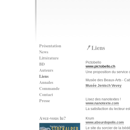
Présentation
Liens
News
Littérature
Pictobello
BD
www.pictobello.ch
Auteurs
Une proposition du service cu
Liens
Musée des Beaux-Arts - Cab
Annales
Musée Jenisch Vevey
Commande
Contact
Lisez des nanotextes !
Presse
www.nanotexte.com
La satisfaction du lecteur es
Avez-vous lu?
Krum
www.absurdopolis.com
Le site du sorcier de la bédé